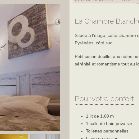
BEIGE
PATRIMOINE & GAST
BLANCHE
ACTIVITÉS & LOISIRS
La Chambre Blanch
ROSE
Située à l’étage, cette chambre d
Pyrénées, côté sud.
Petit cocon douillet aux notes b
sérénité et romantisme tout au lo
Pour votre confort
1 lit de 1,60 m
1 salle de bain privative
Toilettes personnelles
Linge de maison